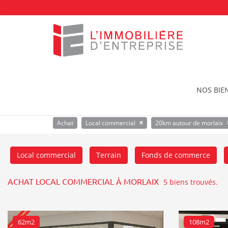
Accueil
Acheter un bien immobilier
Local comm
NOS BIE
Location
Achat
Local commercial
x
Achat
Local commercial
20km autour de morlaix
Local commercial
Terrain
Fonds de commerce
ACHAT LOCAL COMMERCIAL À MORLAIX
5 biens trouvés.
62m2
108m2