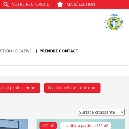
VOTRE RECHERCHE
MA SÉLECTION
STION LOCATIVE
PRENDRE CONTACT
Local professionnel
Local d'activite - entrepot
499m2
divisible à partir de 152m2