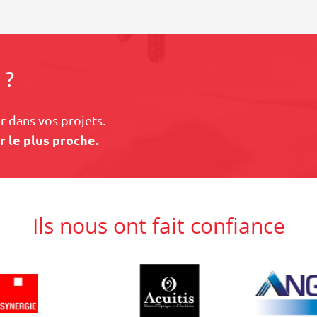
 ?
 dans vos projets.
r le plus proche.
Ils nous ont fait confiance