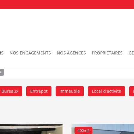
ercial
Morlaix
NS
NOS ENGAGEMENTS
NOS AGENCES
PROPRIÉTAIRES
GE
morlaix, 20km
Surface
x
Bureaux
Entrepot
Immeuble
Local d'activite
400m2