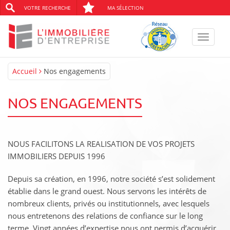
VOTRE RECHERCHE
MA SÉLECTION
Toggle
navigat
Accueil
Nos engagements
NOS ENGAGEMENTS
NOUS FACILITONS LA REALISATION DE VOS PROJETS
IMMOBILIERS DEPUIS 1996
Depuis sa création, en 1996, notre société s’est solidement
établie dans le grand ouest. Nous servons les intérêts de
nombreux clients, privés ou institutionnels, avec lesquels
nous entretenons des relations de conﬁance sur le long
terme. Vingt années d’expertise nous ont permis d’acquérir