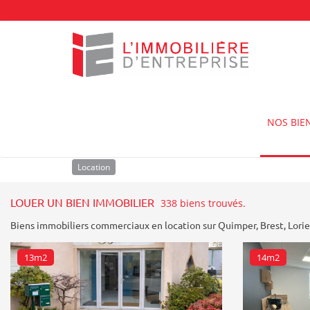
Accueil
Louer un bien immobilier
NOS BIE
Location
Achat
Type de bien
Location
LOUER UN BIEN IMMOBILIER
338 biens trouvés.
Biens immobiliers commerciaux en location sur
Quimper
,
Brest
,
Lori
13m2
14m2