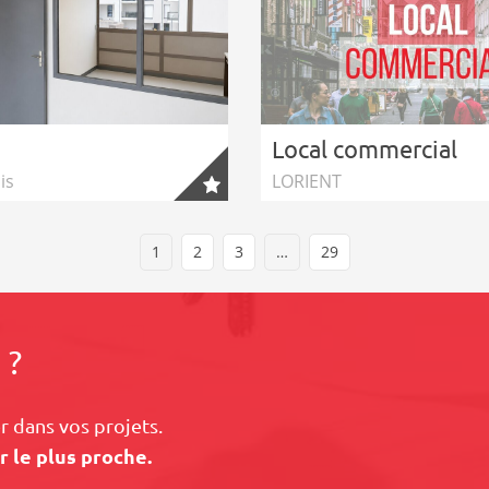
Local commercial
is
LORIENT
1
2
3
…
29
 ?
 dans vos projets.
r le plus proche.