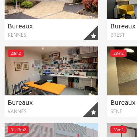
Bureaux
Bureaux
RENNES
BREST
23m2
28m2
Bureaux
Bureaux
VANNES
SENE
31.13m2
33m2