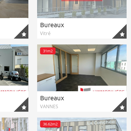
Bureaux
Vitré
31m2
Bureaux
VANNES
36.62m2