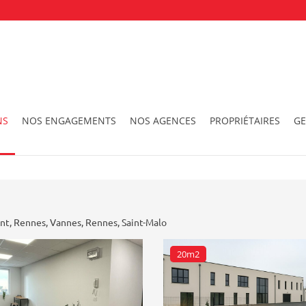
NS
NOS ENGAGEMENTS
NOS AGENCES
PROPRIÉTAIRES
GE
Ville
Surface
ent
,
Rennes
,
Vannes
,
Rennes
,
Saint-Malo
20m2