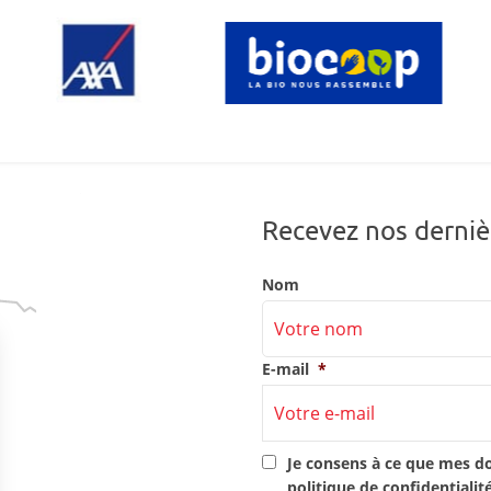
Recevez nos derniè
Nom
E-mail
*
RGPD
*
Je consens à ce que mes d
politique de confidentialit