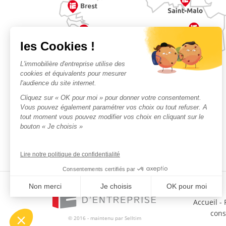
Accueil
-
con
© 2016 - maintenu par
Selltim