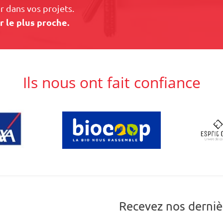
 dans vos projets.
r le plus proche.
Ils nous ont fait confiance
Recevez nos derniè