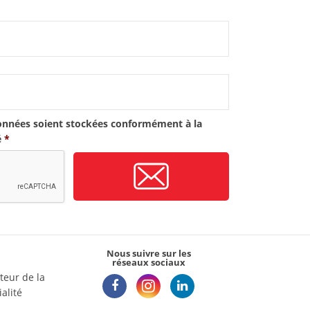
onnées soient stockées conformément à la
é
*
Nous suivre sur les
réseaux sociaux
teur de la
alité