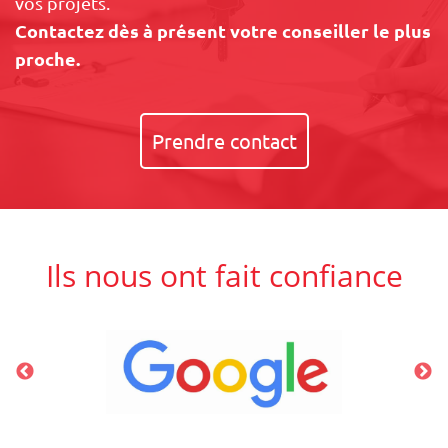
vos projets.
Contactez dès à présent votre conseiller le plus
proche.
Prendre contact
Ils nous ont fait confiance