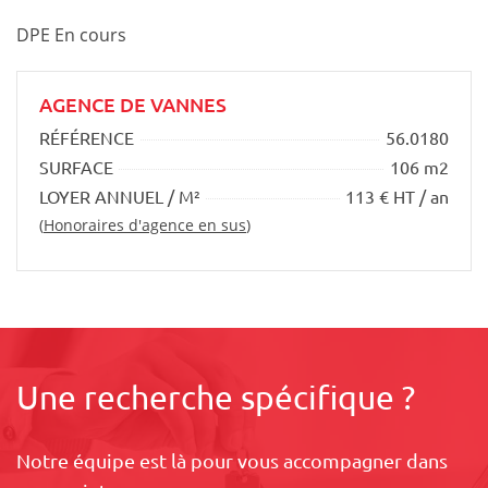
DPE En cours
AGENCE DE VANNES
RÉFÉRENCE
56.0180
SURFACE
106 m2
LOYER ANNUEL / M²
113 € HT / an
(
Honoraires d'agence en sus
)
Une recherche spécifique ?
Notre équipe est là pour vous accompagner dans