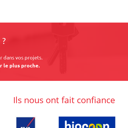
 ?
 dans vos projets.
r le plus proche.
Ils nous ont fait confiance