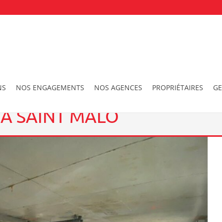
e 147m2 à SAINT MALO
NS
NOS ENGAGEMENTS
NOS AGENCES
PROPRIÉTAIRES
GE
À SAINT MALO