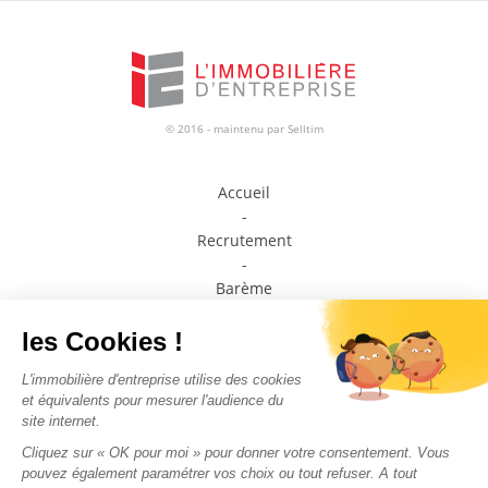
© 2016 - maintenu par
Selltim
Accueil
-
Recrutement
-
Barème
-
Prendre contact avec un conseiller
-
Médiateur de la consommation
-
Plan du site
-
Mentions légales