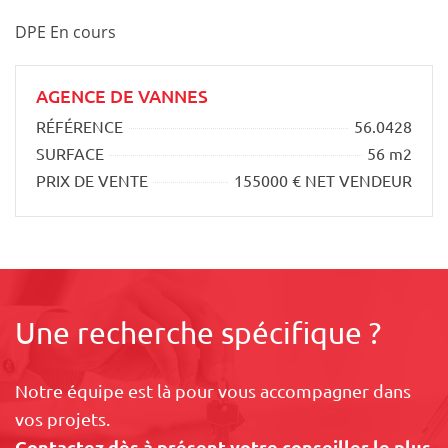
DPE En cours
AGENCE DE VANNES
RÉFÉRENCE
56.0428
SURFACE
56 m2
PRIX DE VENTE
155000 € NET VENDEUR
Une recherche spécifique ?
Notre équipe est là pour vous accompagner dans
vos projets.
Contactez dès à présent votre conseiller le plus