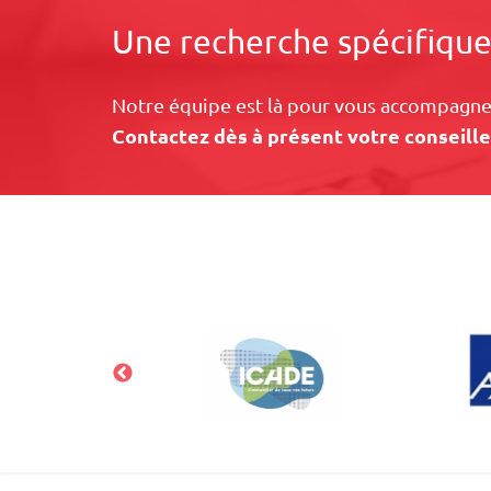
Une recherche spécifique
Notre équipe est là pour vous accompagner
Contactez dès à présent votre conseille