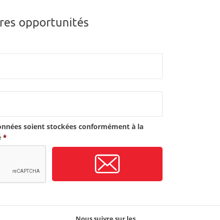
res opportunités
onnées soient stockées conformément à la
é
*
Nous suivre sur les