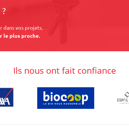
 ?
 dans vos projets.
r le plus proche.
Ils nous ont fait confiance