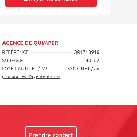
AGENCE DE QUIMPER
RÉFÉRENCE
QR1713916
SURFACE
40 m2
LOYER ANNUEL / M²
330 € NET / an
(
Honoraires d'agence en sus
)
Prendre contact