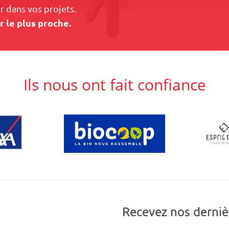
 dans vos projets.
r le plus proche.
Ils nous ont fait confiance
Recevez nos derniè