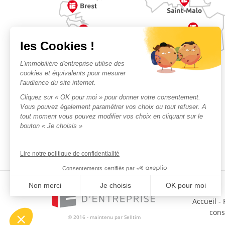
Accueil
-
con
© 2016 - maintenu par
Selltim