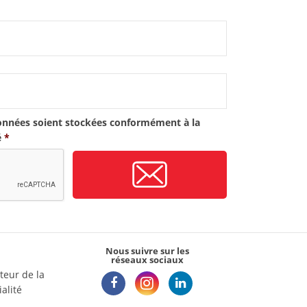
onnées soient stockées conformément à la
é
*
Nous suivre sur les
réseaux sociaux
teur de la
alité