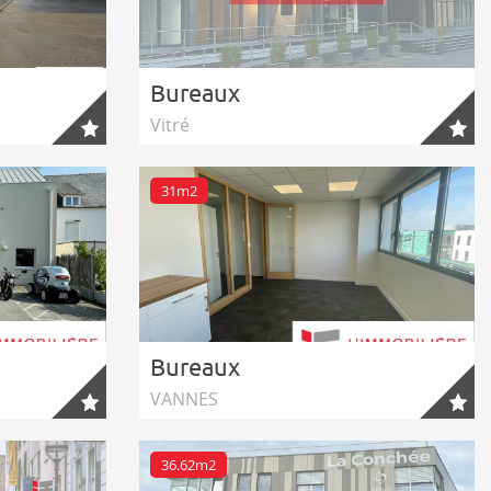
Bureaux
Vitré
31m2
Bureaux
VANNES
36.62m2