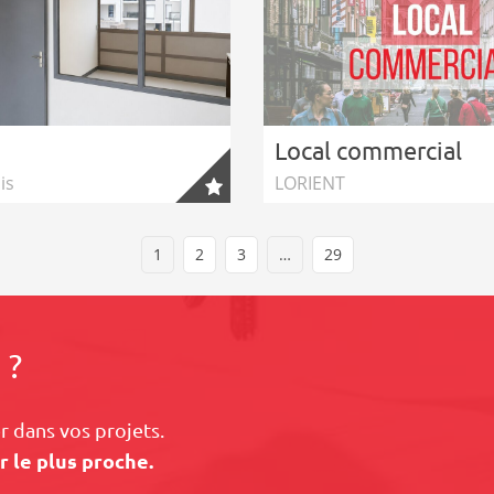
Local commercial
is
LORIENT
1
2
3
…
29
 ?
 dans vos projets.
r le plus proche.