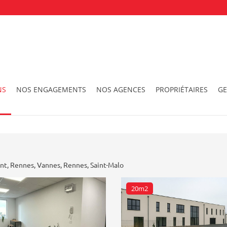
NS
NOS ENGAGEMENTS
NOS AGENCES
PROPRIÉTAIRES
GE
Ville
Surface
ent
,
Rennes
,
Vannes
,
Rennes
,
Saint-Malo
20m2