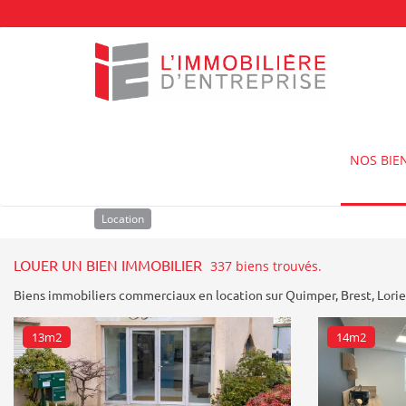
Accueil
Louer un bien immobilier
NOS BIE
Location
Achat
Type de bien
Location
LOUER UN BIEN IMMOBILIER
337 biens trouvés.
Biens immobiliers commerciaux en location sur
Quimper
,
Brest
,
Lori
13m2
14m2