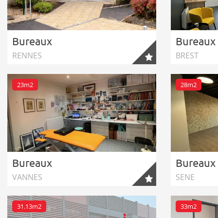
Bureaux
Bureaux
RENNES
BREST
23m2
28m2
Bureaux
Bureaux
VANNES
SENE
31.13m2
33m2