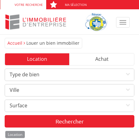
VOTRE RECHERCHE
MA SÉLECTION
Toggle
navigat
Accueil
Louer un bien immobilier
Location
Achat
Type de bien
Ville
Surface
Location