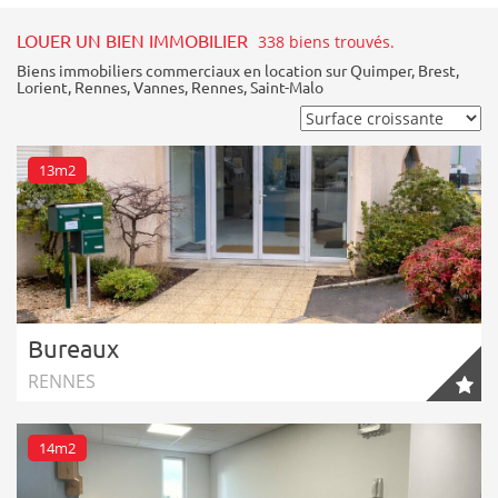
LOUER UN BIEN IMMOBILIER
338 biens trouvés.
Biens immobiliers commerciaux en location sur
Quimper
,
Brest
,
Lorient
,
Rennes
,
Vannes
,
Rennes
,
Saint-Malo
13m2
Bureaux
RENNES
14m2