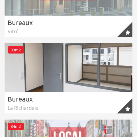
Bureaux
Vitré
33m2
Bureaux
La Richardais
34m2