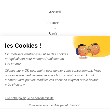
Accueil
-
Recrutement
-
Barème
-
Prendre contact avec un conseiller
-
Médiateur de la consommation
-
Plan du site
-
Mentions légales
-
Politique de confidentialité
Nous suivre sur les
réseaux sociaux