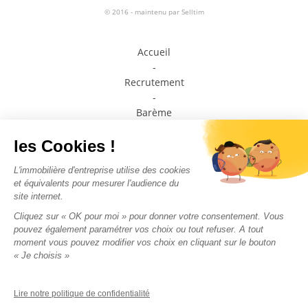
© 2016 - maintenu par
Selltim
Accueil
-
Recrutement
-
Barème
-
Prendre contact avec un conseiller
-
Médiateur de la consommation
-
Plan du site
-
Mentions légales
-
Politique de confidentialité
Nous suivre sur les
réseaux sociaux