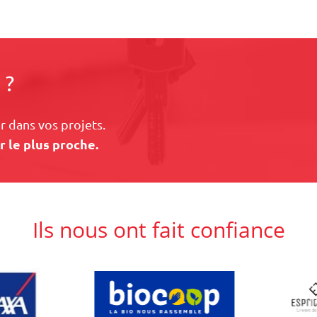
 ?
 dans vos projets.
r le plus proche.
Ils nous ont fait confiance