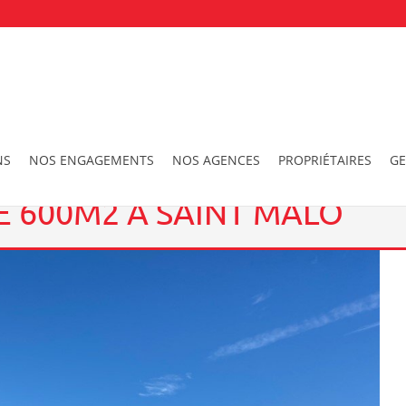
cal d’activite de 600m2 à SAINT MALO
NS
NOS ENGAGEMENTS
NOS AGENCES
PROPRIÉTAIRES
GE
E 600M2 À SAINT MALO