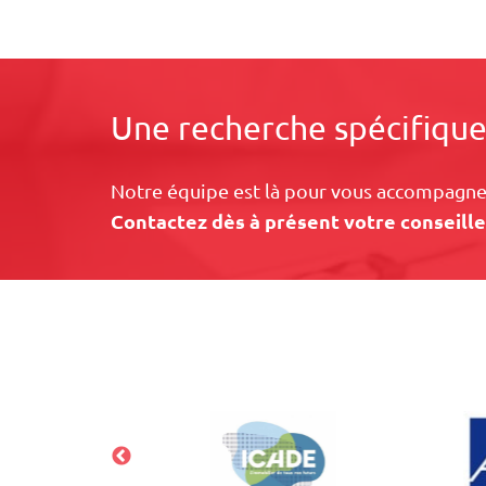
Une recherche spécifique
Notre équipe est là pour vous accompagner
Contactez dès à présent votre conseille