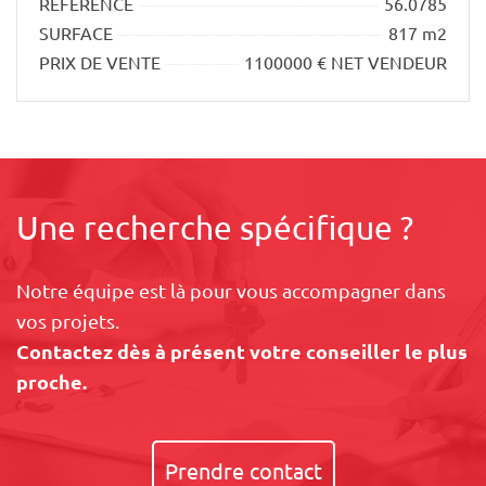
RÉFÉRENCE
56.0785
SURFACE
817 m2
PRIX DE VENTE
1100000 € NET VENDEUR
Une recherche spécifique ?
Notre équipe est là pour vous accompagner dans
vos projets.
Contactez dès à présent votre conseiller le plus
proche.
Prendre contact