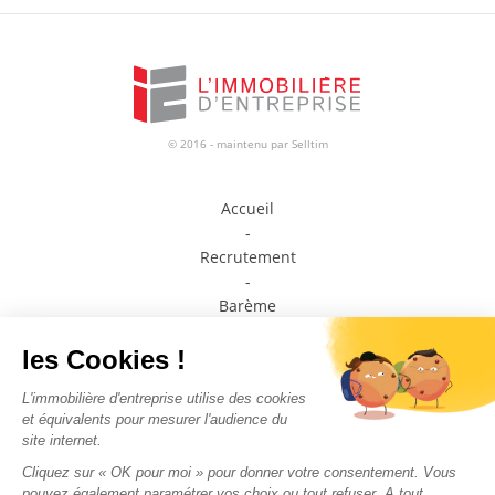
© 2016 - maintenu par
Selltim
Accueil
-
Recrutement
-
Barème
-
Prendre contact avec un conseiller
-
Médiateur de la consommation
-
Plan du site
-