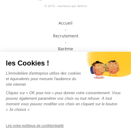
© 2016 - maintenu par
Selltim
Accueil
-
Recrutement
-
Barème
-
Prendre contact avec un conseiller
-
Médiateur de la consommation
-
Plan du site
-
Mentions légales
-
Politique de confidentialité
Nous suivre sur les
réseaux sociaux