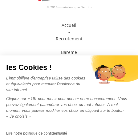
© 2016 - maintenu par
Selltim
Accueil
-
Recrutement
-
Barème
-
Prendre contact avec un conseiller
-
Médiateur de la consommation
-
Plan du site
-
Mentions légales
-
Politique de confidentialité
Nous suivre sur les
réseaux sociaux