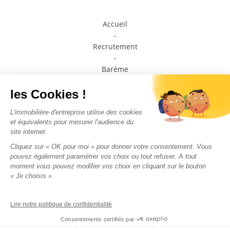
Accueil
-
Recrutement
-
Barème
-
Prendre contact avec un conseiller
-
Médiateur de la consommation
-
Plan du site
-
Mentions légales
-
Politique de confidentialité
Nous suivre sur les
réseaux sociaux