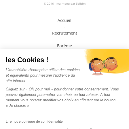
© 2016 - maintenu par
Selltim
Accueil
-
Recrutement
-
Barème
-
Prendre contact avec un conseiller
-
Médiateur de la consommation
-
Plan du site
-
Mentions légales
-
Politique de confidentialité
Nous suivre sur les
réseaux sociaux