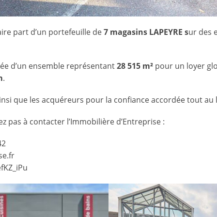
re part d’un portefeuille de
7 magasins LAPEYRE s
ur des 
ivée d’un ensemble représentant
28 515 m²
pour un loyer gl
m
.
nsi que les acquéreurs pour la confiance accordée tout au 
ez pas à contacter l’Immobilière d’Entreprise :
42
e.fr
efKZ_iPu