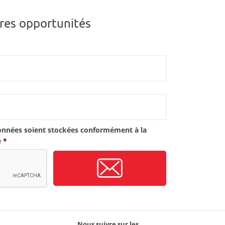
res opportunités
onnées soient stockées conformément à la
é
*
Nous suivre sur les