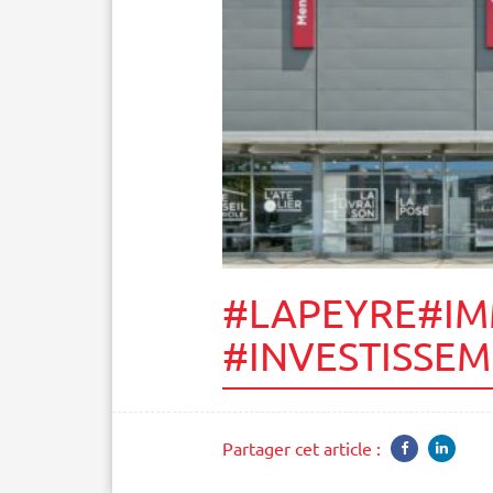
#LAPEYRE#IM
#INVESTISSE
Partager cet article :