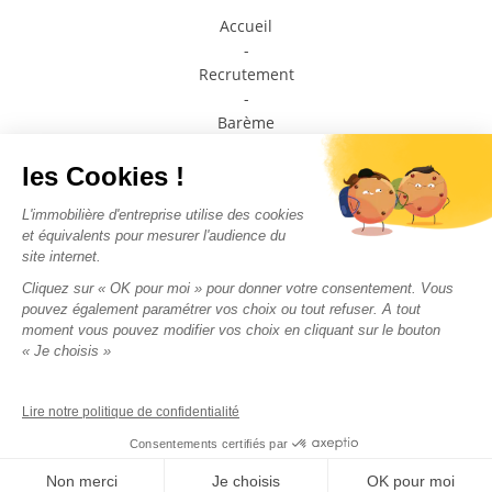
Accueil
-
Recrutement
-
Barème
-
Prendre contact avec un conseiller
-
Médiateur de la consommation
-
Plan du site
-
Mentions légales
-
Politique de confidentialité
Nous suivre sur les
réseaux sociaux