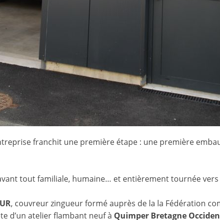
entreprise franchit une première étape : une première emba
t avant tout familiale, humaine… et entièrement tournée vers 
EUR
, couvreur zingueur formé auprès de la la Fédération co
ête d’un atelier flambant neuf à
Quimper Bretagne Occident