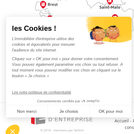
Accueil
-
con
© 2016 - maintenu par
Selltim