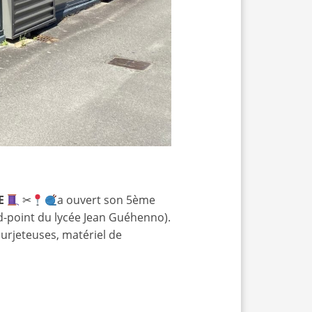
E
✂
a ouvert son 5ème
d-point du lycée Jean Guéhenno).
surjeteuses, matériel de