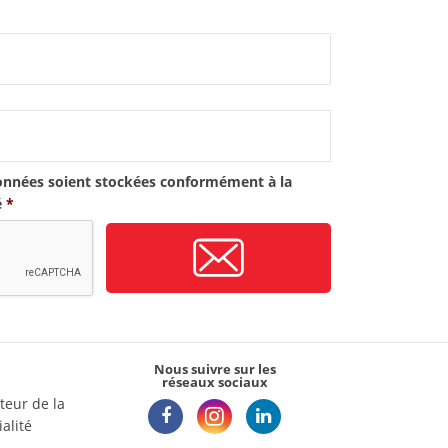
onnées soient stockées conformément à la
é
*
Nous suivre sur les
réseaux sociaux
teur de la
alité