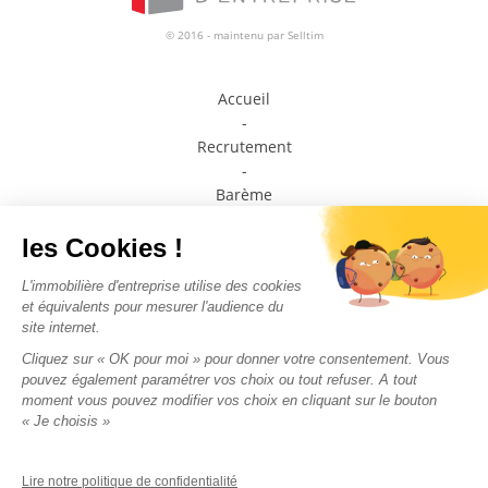
© 2016 - maintenu par
Selltim
Accueil
-
Recrutement
-
Barème
-
Prendre contact avec un conseiller
-
Médiateur de la consommation
-
Plan du site
-
Mentions légales
-
Politique de confidentialité
Nous suivre sur les