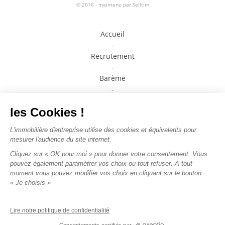
© 2016 - maintenu par
Selltim
Accueil
-
Recrutement
-
Barème
-
Prendre contact avec un conseiller
-
Médiateur de la consommation
-
Plan du site
-
Mentions légales
-
Politique de confidentialité
Nous suivre sur les
réseaux sociaux