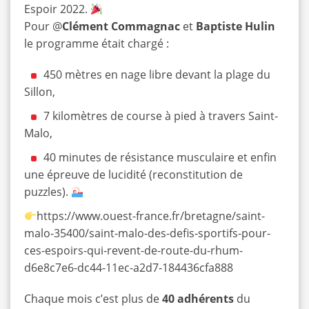
Espoir 2022.
Pour @
Clément Commagnac
et
Baptiste Hulin
le programme était chargé :
450 mètres en nage libre devant la plage du
Sillon,
7 kilomètres de course à pied à travers Saint-
Malo,
40 minutes de résistance musculaire et enfin
une épreuve de lucidité (reconstitution de
puzzles).
https://www.ouest-france.fr/bretagne/saint-
malo-35400/saint-malo-des-defis-sportifs-pour-
ces-espoirs-qui-revent-de-route-du-rhum-
d6e8c7e6-dc44-11ec-a2d7-184436cfa888
Chaque mois c’est plus de
40 adhérents
du