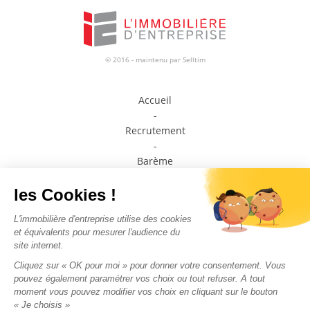
© 2016 - maintenu par
Selltim
Accueil
-
Recrutement
-
Barème
-
Prendre contact avec un conseiller
-
Médiateur de la consommation
-
Plan du site
-
Mentions légales
-