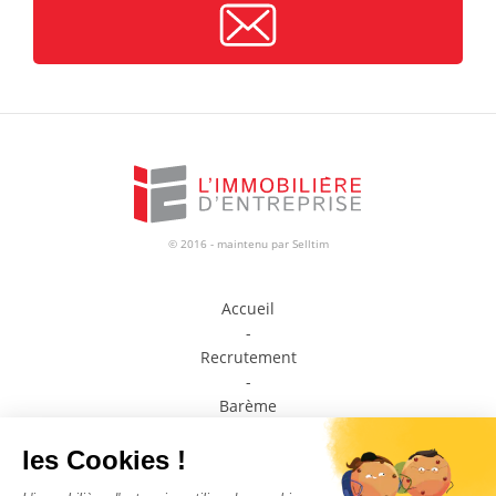
© 2016 - maintenu par
Selltim
Accueil
-
Recrutement
-
Barème
-
Prendre contact avec un conseiller
-