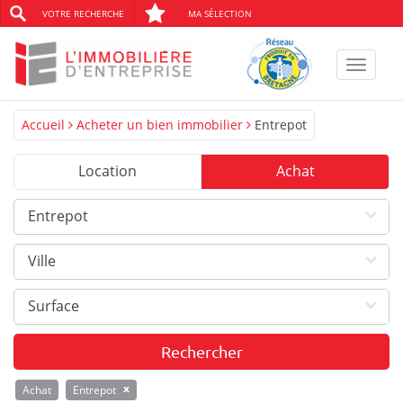
VOTRE RECHERCHE
MA SÉLECTION
Toggle
navigat
Accueil
Acheter un bien immobilier
Entrepot
Location
Achat
Entrepot
Ville
Surface
x
Achat
Entrepot