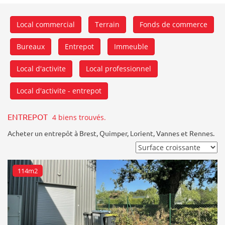
Local commercial
Terrain
Fonds de commerce
Bureaux
Entrepot
Immeuble
Local d'activite
Local professionnel
Local d'activite - entrepot
ENTREPOT
4 biens trouvés.
Acheter un entrepôt à Brest, Quimper, Lorient, Vannes et Rennes.
114m2