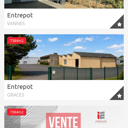
Entrepot
VANNES
7384m2
Entrepot
GRACES
7384m2