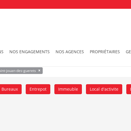
vite – entrepot
Saint jouan des guerets
NS
NOS ENGAGEMENTS
NOS AGENCES
PROPRIÉTAIRES
GE
trepot
saint-jouan-des-guerets, 20km
Surface
x
aint-jouan-des-guerets
Bureaux
Entrepot
Immeuble
Local d'activite