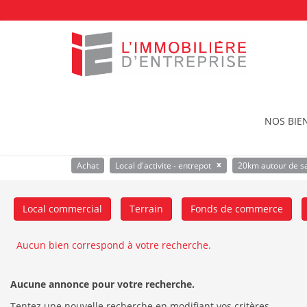
Accueil
Acheter un bien immobilier
Local d’acti
NOS BIE
Location
Achat
Local d'activite - en
x
Achat
Local d'activite - entrepot
20km autour de s
Local commercial
Terrain
Fonds de commerce
Aucun bien correspond à votre recherche.
Aucune annonce pour votre recherche.
Tentez une nouvelle recherche en modifiant vos critères.