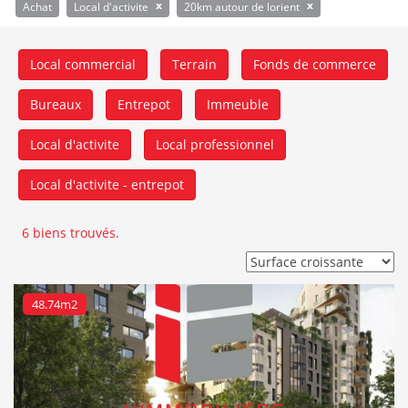
x
x
Achat
Local d'activite
20km autour de lorient
Local commercial
Terrain
Fonds de commerce
Bureaux
Entrepot
Immeuble
Local d'activite
Local professionnel
Local d'activite - entrepot
6 biens trouvés.
48.74m2