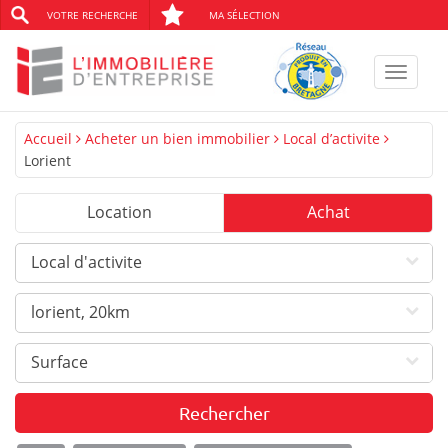
VOTRE RECHERCHE
MA SÉLECTION
Toggle
navigat
Accueil
Acheter un bien immobilier
Local d’activite
Lorient
Location
Achat
Local d'activite
lorient, 20km
Surface