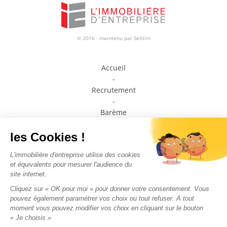
© 2016 - maintenu par
Selltim
Accueil
-
Recrutement
-
Barème
-
Prendre contact avec un conseiller
-
Médiateur de la consommation
-
Plan du site
-
Mentions légales
-
Politique de confidentialité