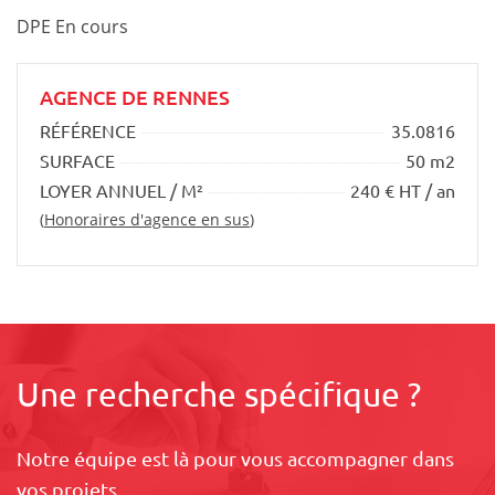
DPE En cours
AGENCE DE RENNES
RÉFÉRENCE
35.0816
SURFACE
50 m2
LOYER ANNUEL / M²
240 € HT / an
(
Honoraires d'agence en sus
)
Une recherche spécifique ?
Notre équipe est là pour vous accompagner dans
vos projets.