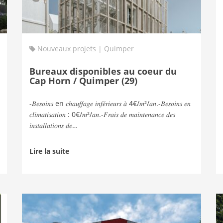
Nouveaux projets | Quimper
Bureaux disponibles au coeur du
Cap Horn / Quimper (29)
-𝐵𝑒𝑠𝑜𝑖𝑛𝑠 en 𝑐ℎ𝑎𝑢𝑓𝑓𝑎𝑔𝑒 𝑖𝑛𝑓𝑒́𝑟𝑖𝑒𝑢𝑟𝑠 𝑎̀ 4€/𝑚²/𝑎𝑛.-𝐵𝑒𝑠𝑜𝑖𝑛𝑠 𝑒𝑛
𝑐𝑙𝑖𝑚𝑎𝑡𝑖𝑠𝑎𝑡𝑖𝑜𝑛 : 0€/𝑚²/𝑎𝑛.-𝐹𝑟𝑎𝑖𝑠 𝑑𝑒 𝑚𝑎𝑖𝑛𝑡𝑒𝑛𝑎𝑛𝑐𝑒 𝑑𝑒𝑠
𝑖𝑛𝑠𝑡𝑎𝑙𝑙𝑎𝑡𝑖𝑜𝑛𝑠 𝑑𝑒…
Lire la suite