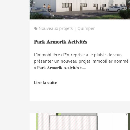
Nouveaux projets | Quimper
𝐏𝐚𝐫𝐤 𝐀𝐫𝐦𝐨𝐫𝐢𝐤 𝐀𝐜𝐭𝐢𝐯𝐢𝐭𝐞́𝐬
L’Immobilière d’Entreprise a le plaisir de vous
présenter un nouveau projet immobilier nommé
« 𝐏𝐚𝐫𝐤 𝐀𝐫𝐦𝐨𝐫𝐢𝐤 𝐀𝐜𝐭𝐢𝐯𝐢𝐭𝐞́𝐬 ».…
Lire la suite