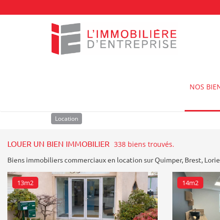
Accueil
Louer un bien immobilier
NOS BIE
Location
Achat
Type de bien
Location
LOUER UN BIEN IMMOBILIER
338 biens trouvés.
Biens immobiliers commerciaux en location sur
Quimper
,
Brest
,
Lori
13m2
14m2