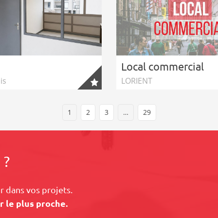
Local commercial
is
LORIENT
1
2
3
…
29
 ?
 dans vos projets.
r le plus proche.