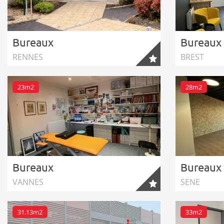
Bureaux
Bureaux
RENNES
BREST
23m2
28m2
Bureaux
Bureaux
VANNES
SENE
31.13m2
33m2