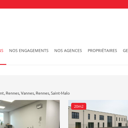
NS
NOS ENGAGEMENTS
NOS AGENCES
PROPRIÉTAIRES
GE
Ville
Surface
ent
,
Rennes
,
Vannes
,
Rennes
,
Saint-Malo
20m2